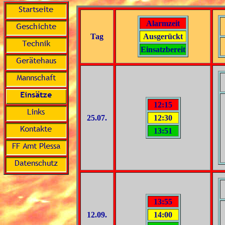
Alarmzeit
Tag
Ausgerückt
Einsatzbereit
12:15
25.07.
12:30
13:51
13:55
12.09.
14:00