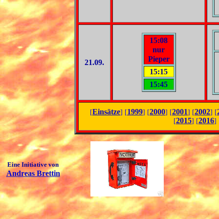
15:08
nur
Pieper
21.09.
15:15
15:45
Einsätze
1999
2000
2001
2002
[
] [
] [
] [
] [
] [
2015
2016
[
] [
] 
Eine Initiative von
Andreas Brettin